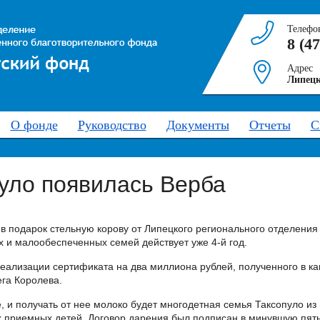
Телефо
8 (4
Адрес
Липецк
О фонде
Руководство
Документы
Отчеты
С
уло появилась Верба
в подарок стельную корову от Липецкого регионального отделения
 и малообеспеченных семей действует уже 4-й год.
реализации сертификата на два миллиона рублей, полученного в 
ега Королева.
, и получать от нее молоко будет многодетная семья Таксопуло из 
х приемных детей. Договор дарения был подписан в минувшую пятн